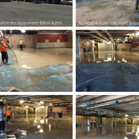
lation des équipements Béton Auton...
Application d'une colle avant la coul
tionnelle...