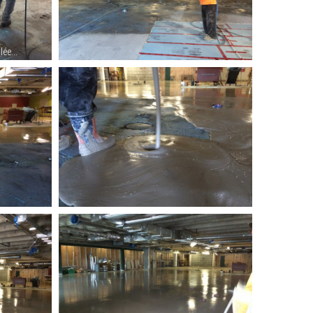
ée...