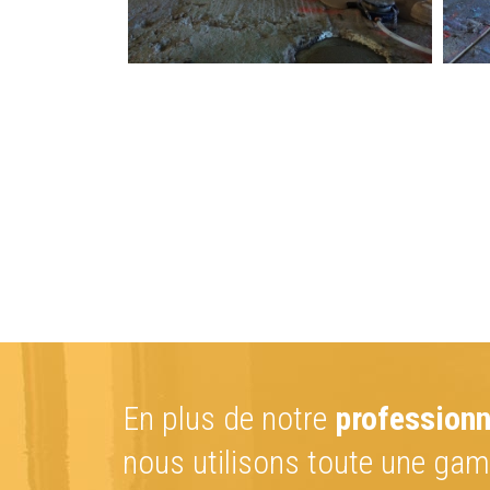
En plus de notre
profession
nous utilisons toute une g