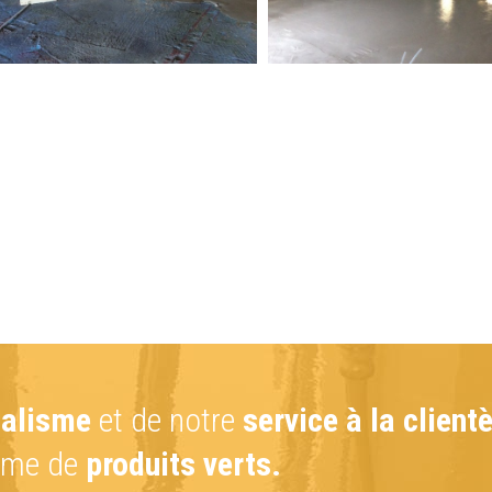
nalisme
et de notre
service à la clien
amme de
produits verts.