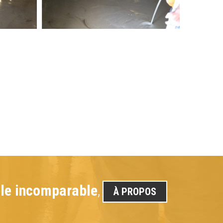
tèle incomparable
,
À PROPOS