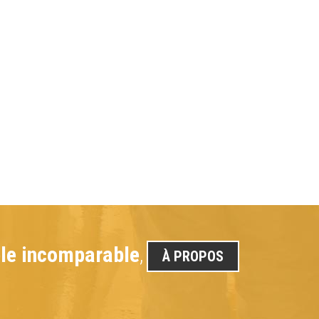
tèle incomparable
,
À PROPOS