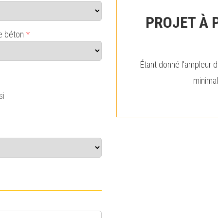
PROJET À P
e béton
*
Étant donné l'ampleur 
minimal
si