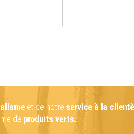
nalisme
et de notre
service à la clien
amme de
produits verts.