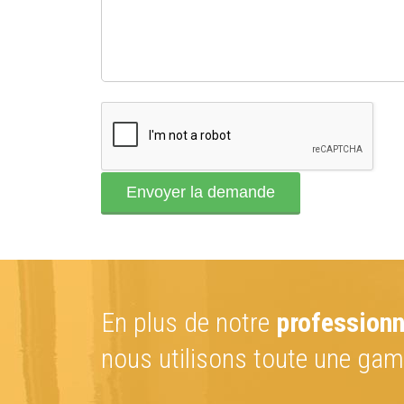
En plus de notre
profession
nous utilisons toute une g