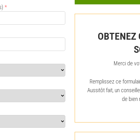
s)
*
OBTENEZ 
S
Merci de vot
Remplissez ce formulair
Aussitôt fait, un consei
de bien